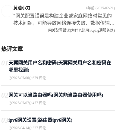
单项并点击进入5如果需要输入宽带账号和密码
黄油小刀
1年前 (2025-02-21)
请按照提示进行6如果不需要账号密码直接连接
"网关配置错误是构建企业或家庭网络时常见的
以太网接口即可7路由器会自动获取IP地址并开
技术问题，可能导致网络连接失败、数据传输缓
始工作"
慢甚至安全隐患，本文深入探讨了其成因和影响
————
网关配置错误(为什么还可以ping通服务器)
策略解决和预防措施具有重要意义通过仔细核对
信息使用向导固件更新备份恢复等可以有效解决
热评文章
问题同时提高技术能力制定规范流程和使用管理
工具也是预防的关键措施随着技术的发展我们期
01
天翼网关用户名和密码(天翼网关用户名和密码在
待更多智能化的工具来帮助避免这类提升网络的
哪里找到)
稳定性和安全性"
2025-05-06
679 评论
02
网关可以当路由器吗(网关能当路由器使用吗)
2025-05-07
457 评论
03
ipv6网关设置(路由器ipv6网关)
2026-04-14
327 评论