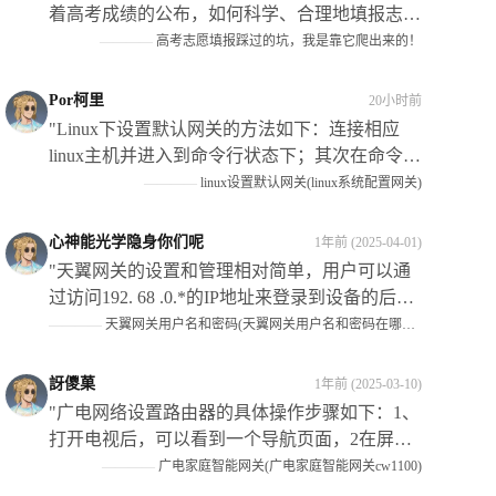
着高考成绩的公布，如何科学、合理地填报志愿
成为考生和家长关注的焦点，本文探讨了如何使
————
高考志愿填报踩过的坑，我是靠它爬出来的！
用人工智能（Ai）技术来辅助填报志愿的过程及
其带来的好处和挑战等方面内容进行了阐述和讨
Por柯里
20小时前
论；同时结合个人经历及专家建议给出了相应策
"Linux下设置默认网关的方法如下：连接相应
略和建议以供参考！"
linux主机并进入到命令行状态下；其次在命令中
输入routeadddefaultgw192.068.*.*,代表具体的IP
————
linux设置默认网关(linux系统配置网关)
地址，这样即可将指定主机的路由添加到当前系
统中,从而实现访问该网络的功能"
心神能光学隐身你们呢
1年前 (2025-04-01)
"天翼网关的设置和管理相对简单，用户可以通
过访问192. 68 .0.*的IP地址来登录到设备的后台
管理系统，在系统中可以完成包括设置WIFI名
————
天翼网关用户名和密码(天翼网关用户名和密码在哪里找到)
称和密码、查看和修改网络配置等常见操作在内
的多项任务。**需要注意的是**：在进行任何更
訝儍菓
1年前 (2025-03-10)
改之前请确保您已经备份了所有重要的数据和信
"广电网络设置路由器的具体操作步骤如下：1、
息以防止可能的损失或损坏发生"
打开电视后，可以看到一个导航页面，2在屏幕
的左下方有”设“这个选项了移动光标选中它打3
————
广电家庭智能网关(广电家庭智能网关cw1100)
进入系统设置页4找到网络连接或类似名称的菜